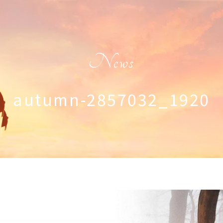
News
autumn-2857032_1920