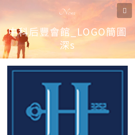
News
中科后豐會館_LOGO簡圖
深s