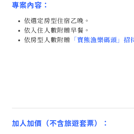
專案內容：
依選定房型住宿乙晚。
依入住人數附贈早餐。
依房型人數附贈
「寶熊漁樂碼頭」招
加人加價（不含旅遊套票）：