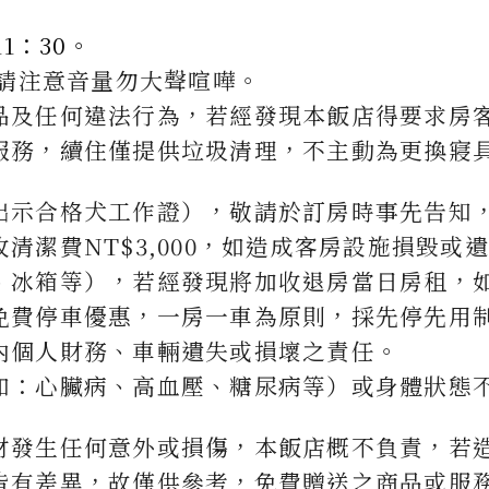
1：30。
客請注意音量勿大聲喧嘩。
品及任何違法行為，若經發現本飯店得要求房
服務，續住僅提供垃圾清理，不主動為更換寢
出示合格犬工作證），敬請於訂房時事先告知
清潔費NT$3,000，如造成客房設施損毀或
、冰箱等），若經發現將加收退房當日房租，
免費停車優惠，一房一車為原則，採先停先用
內個人財務、車輛遺失或損壞之責任。
如：心臟病、高血壓、糖尿病等）或身體狀態
材發生任何意外或損傷，本飯店概不負責，若
皆有差異，故僅供參考，免費贈送之商品或服