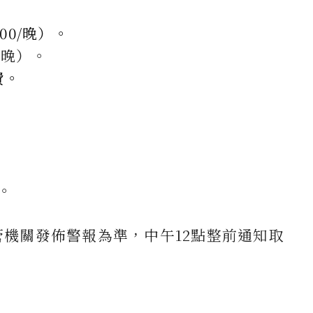
00/晚）。
/晚）。
費。
。
機關發佈警報為準，中午12點整前通知取