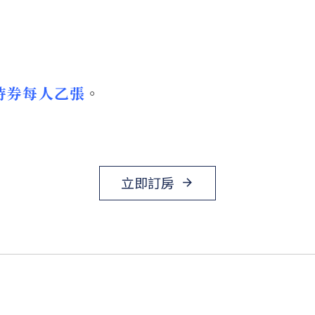
待券每人乙張
。
立即訂房
arrow_forward