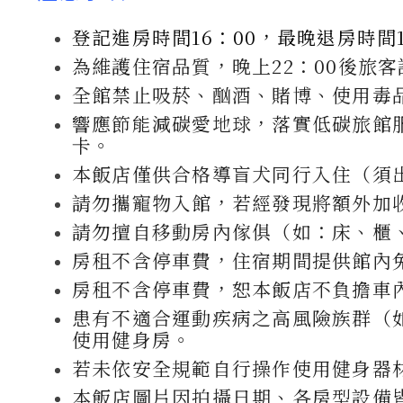
登記進房時間16：00，最晚退房時間1
為維護住宿品質，晚上22：00後旅
全館禁止吸菸、酗酒、賭博、使用毒
響應節能減碳愛地球，落實低碳旅館
卡。
本飯店僅供合格導盲犬同行入住（須
請勿攜寵物入館，若經發現將額外加收
請勿擅自移動房內傢俱（如：床、櫃
房租不含停車費，住宿期間提供館內
房租不含停車費，恕本飯店不負擔車
患有不適合運動疾病之高風險族群（
使用健身房。
若未依安全規範自行操作使用健身器
本飯店圖片因拍攝日期、各房型設備