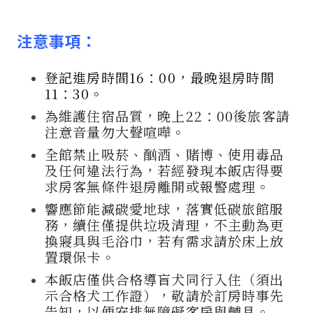
注意事項：
登記進房時間16：00，最晚退房時間
11：30。
為維護住宿品質，晚上22：00後旅客請
注意音量勿大聲喧嘩。
全館禁止吸菸、酗酒、賭博、使用毒品
及任何違法行為，若經發現本飯店得要
求房客無條件退房離開或報警處理。
響應節能減碳愛地球，落實低碳旅館服
務，續住僅提供垃圾清理，不主動為更
換寢具與毛浴巾，若有需求請於床上放
置環保卡。
本飯店僅供合格導盲犬同行入住（須出
示合格犬工作證），敬請於訂房時事先
告知，以便安排無障礙客房與輔具。