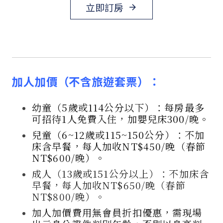
立即訂房
arrow_forward
加人加價（不含旅遊套票）：
幼童（5歲或114公分以下）：每房最多
可招待1人免費入住，加嬰兒床300/晚。
兒童（6~12歲或115~150公分）：不加
床含早餐，每人加收NT$450/晚（春節
NT$600/晚）。
成人（13歲或151公分以上）：不加床含
早餐，每人加收NT$650/晚（春節
NT$800/晚）。
加人加價費用無會員折扣優惠，需現場