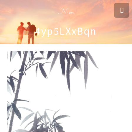
News
4yp5LXxBqn