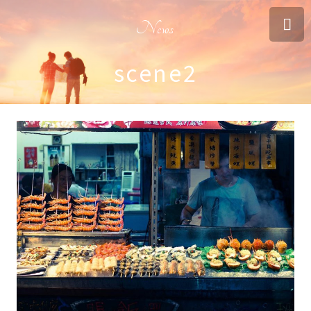
News
scene2