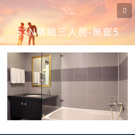
News
S3N精緻三人房-無窗5