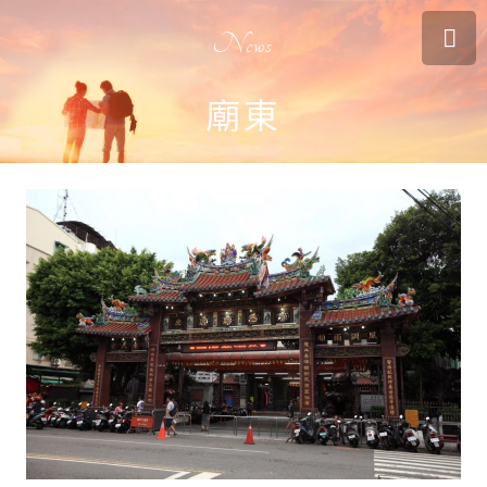
News
廟東