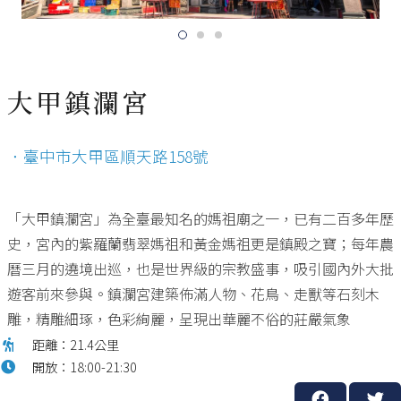
大甲鎮瀾宮
．臺中市大甲區順天路158號
「大甲鎮瀾宮」為全臺最知名的媽祖廟之一，已有二百多年歷
史，宮內的紫羅蘭翡翠媽祖和黃金媽祖更是鎮殿之寶；每年農
曆三月的遶境出巡，也是世界級的宗教盛事，吸引國內外大批
遊客前來參與。鎮瀾宮建築佈滿人物、花鳥、走獸等石刻木
雕，精雕細琢，色彩絢麗，呈現出華麗不俗的莊嚴氣象
距離：21.4公里
開放：18:00-21:30