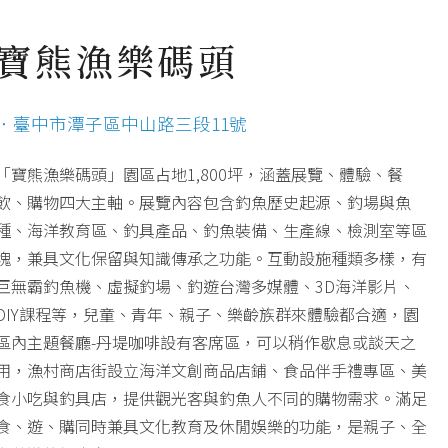
寶熊漁樂碼頭
．臺中市潭子區中山路三段11號
「寶熊漁樂碼頭」園區占地1,800坪，涵蓋展覽、體驗、餐
飲、購物四大主軸。展覽內容包含釣魚歷史起源、釣場與魚
種、海洋教育區、釣具產品、釣魚裝備、生產線、檢測室等區
塊，兼具文化保留與知識傳承之功能。互動設施種類多樣，有
巨無霸釣魚機、虛擬釣場、釣遊台灣多媒體、3D海洋影片、
DIY課程等，兒童、青年、親子、樂齡族群來體驗都合適，園
區內主題餐廳-丹堤咖啡設有客席區，可以稍作歇息或談天之
用，漁村商店街設立海洋文創商品店鋪、食品伴手禮專區、美
食小吃與釣具店，提供觀光客與釣魚人不同的購物需求。滿足
食、遊、購同時兼具文化教育及休閒娛樂的功能，是親子、全