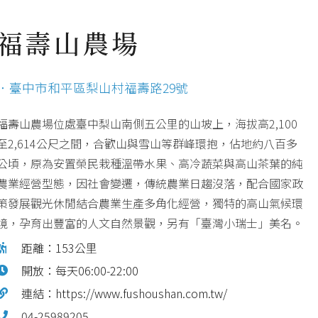
福壽山農場
．臺中市和平區梨山村福壽路29號
福壽山農場位處臺中梨山南側五公里的山坡上，海拔高2,100
至2,614公尺之間，合歡山與雪山等群峰環抱，佔地約八百多
公頃，原為安置榮民栽種溫帶水果、高冷蔬菜與高山茶葉的純
農業經營型態，因社會變遷，傳統農業日趨沒落，配合國家政
策發展觀光休閒結合農業生產多角化經營，獨特的高山氣候環
境，孕育出豐富的人文自然景觀，另有「臺灣小瑞士」美名。
距離：153公里
開放：每天06:00-22:00
連結：https://www.fushoushan.com.tw/
04-25989205