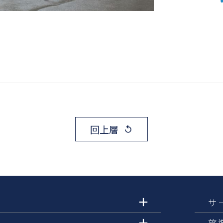
回上層
replay
サ
ス
旅