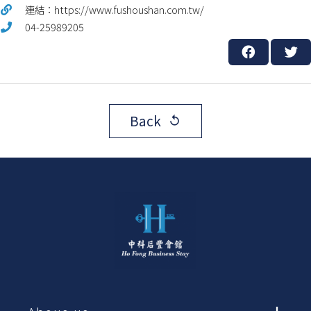
連結：https://www.fushoushan.com.tw/
04-25989205
Back
replay