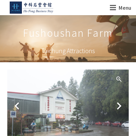
Menu
Fushoushan Farm
Taichung Attractions