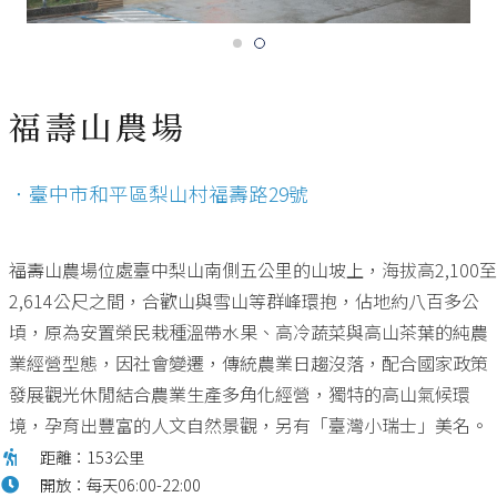
福壽山農場
．臺中市和平區梨山村福壽路29號
福壽山農場位處臺中梨山南側五公里的山坡上，海拔高2,100至
2,614公尺之間，合歡山與雪山等群峰環抱，佔地約八百多公
頃，原為安置榮民栽種溫帶水果、高冷蔬菜與高山茶葉的純農
業經營型態，因社會變遷，傳統農業日趨沒落，配合國家政策
發展觀光休閒結合農業生產多角化經營，獨特的高山氣候環
境，孕育出豐富的人文自然景觀，另有「臺灣小瑞士」美名。
距離：153公里
開放：每天06:00-22:00