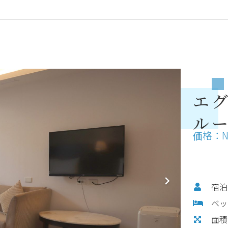
エ
ル
価格：NT
宿泊
ベッ
面積