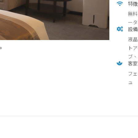
特徴
無料
ータ
設備
液晶
トア
ブ、
客室
フェ
ュ