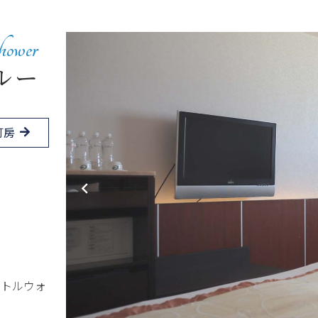
hower
ルー
訂房
ボトルウォ