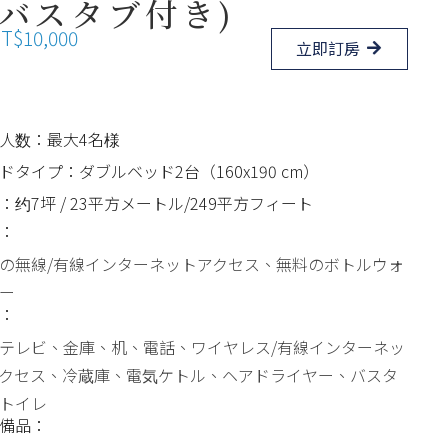
(バスタブ付き)
$10,000
立即訂房
人数：最大4名様
ドタイプ：ダブルベッド2台（160x190 cm）
：约7坪 / 23平方メートル/249平方フィート
：
の無線/有線インターネットアクセス、無料のボトルウォ
ー
：
テレビ、金庫、机、電話、ワイヤレス/有線インターネッ
クセス、冷蔵庫、電気ケトル、ヘアドライヤー、バスタ
トイレ
備品：