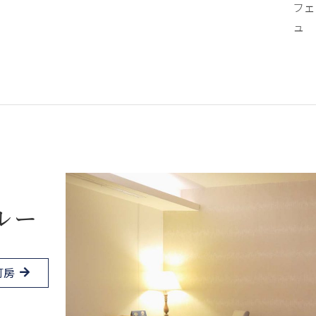
フェ
ュ
ルー
訂房