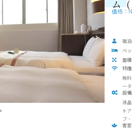
ム 
価格：NT
宿泊
ベッ
面積
特徴
無料
ータ
設備
液晶
トア
ブ、
客室