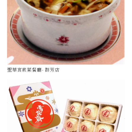
聖華宮素菜餐廳- 群芳店