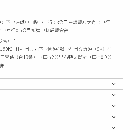
）：
8K）下→左轉中山路→車行0.8公里左轉豐原大道→車行
路→車行0.5公里抵達中科后豐會館
沙高）：
169K）往神岡方向下→國道4號→神岡交流道（9K）往
三豐路（台13線）→車行2公里右轉文賢街→車行0.9公
館