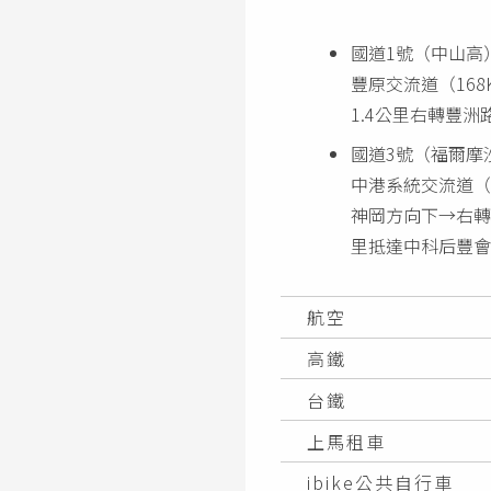
國道1號（中山高
豐原交流道（16
1.4公里右轉豐洲
國道3號（福爾摩
中港系統交流道（
神岡方向下→右轉
里抵達中科后豐會
航空
高鐵
台鐵
上馬租車
ibike公共自行車