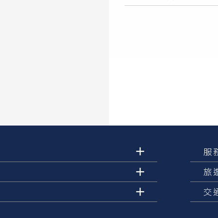
服
旅
交