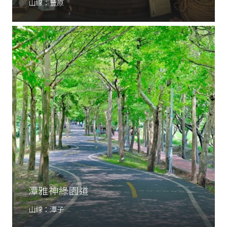
山線：豐原
潭雅神綠園道
山線：潭子