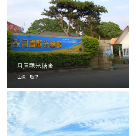
月眉觀光糖廠
山線：后里