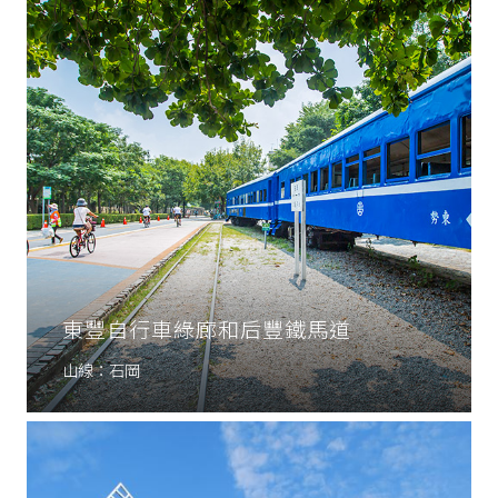
東豐自行車綠廊和后豐鐵馬道
山線：石岡