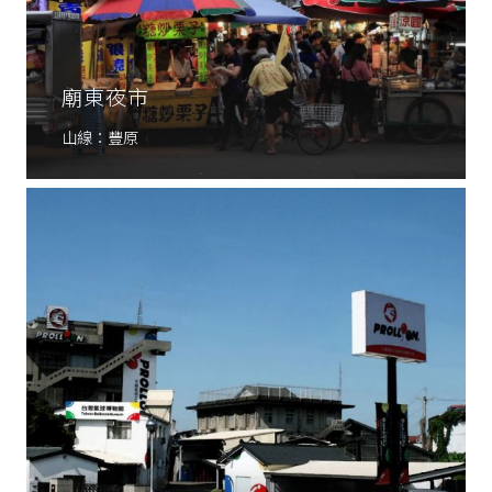
廟東夜市
山線：豐原