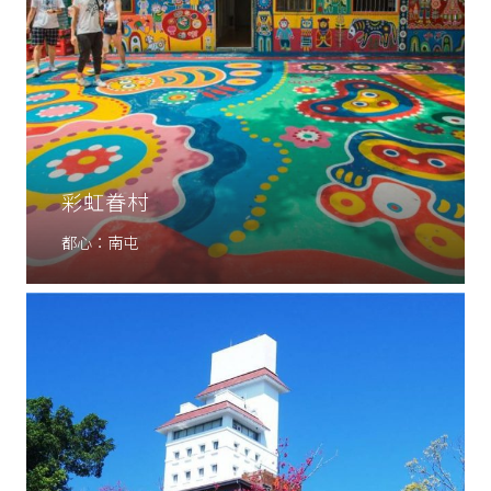
彩虹眷村
都心：南屯