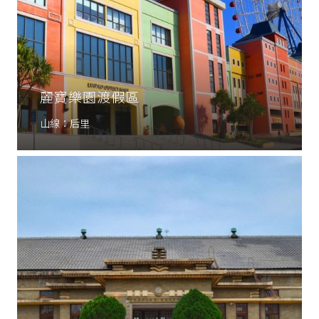
麗寶樂園渡假區
山線：后里