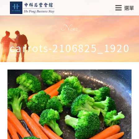
選單
News
carrots-2106825_1920