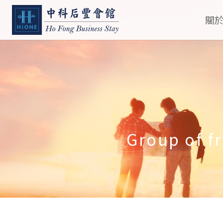
關
Group of fr