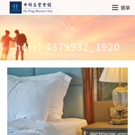
選單
News
hotel-4379932_1920