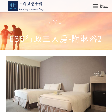
選單
News
E3S行政三人房-附淋浴2