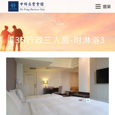
選單
News
E3S行政三人房-附淋浴3