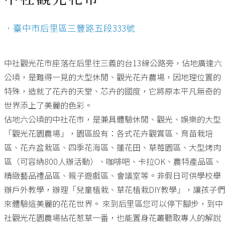
．臺中市后里區三豐路五段333號
中社觀光花市座落在后里往三義的台13線公路旁，佔地廣達六
公頃，是難得一見的大型休閒、觀光花卉農場，因地理位置的
特殊，造就了花卉的天堂、芯卉的國度，它將原本平凡無奇的
世界添上了美麗的色彩。
佔地六公頃的中社花市，是兼具體驗休閒、觀光、娛樂的大型
「觀光花園農場」，園區設有：各式花卉觀賞區、育苗栽培
區、花卉盆栽區、四季花海區、蓮花田、草莓園區、大型烤肉
區（可容納800人辦活動）、咖啡吧、卡拉OK、農特產品區、
精緻藝品禮品區、親子遊戲區、會議室等。非假日可供學校舉
辦戶外教學，辦理「兒童植栽、草花植栽DIY教學」，讓孩子們
來體驗這美麗的花花世界。 來到后里區您可以停下腳步，到中
社觀光花園農場拈花惹草一番，也能置身花叢聽取專人的解說