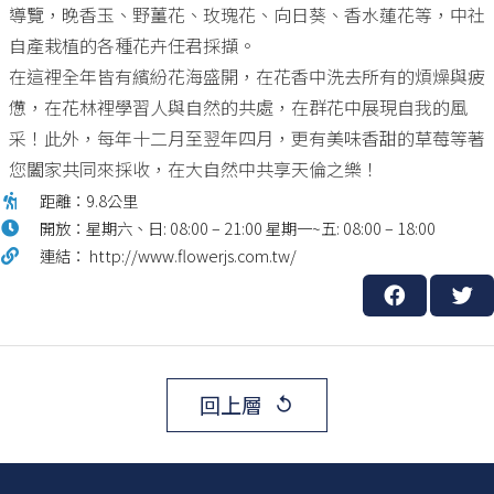
導覽，晚香玉、野薑花、玫瑰花、向日葵、香水蓮花等，中社
自產栽植的各種花卉任君採擷。
在這裡全年皆有繽紛花海盛開，在花香中洗去所有的煩燥與疲
憊，在花林裡學習人與自然的共處，在群花中展現自我的風
采！此外，每年十二月至翌年四月，更有美味香甜的草莓等著
您闔家共同來採收，在大自然中共享天倫之樂！
距離：9.8公里
開放：星期六、日: 08:00 – 21:00 星期一~五: 08:00 – 18:00
連結： http://www.flowerjs.com.tw/
回上層
replay