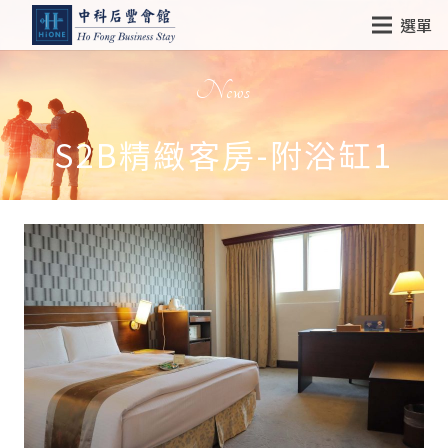
選單
News
S2B精緻客房-附浴缸1