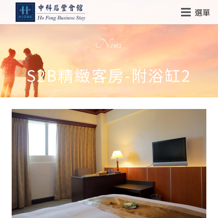
選單
News
S2B精緻客房-附浴缸2