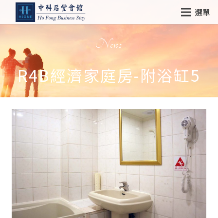
選單
News
R4B經濟家庭房-附浴缸5