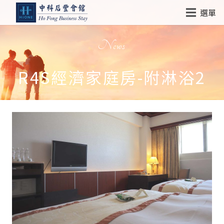
選單
News
R4S經濟家庭房-附淋浴2