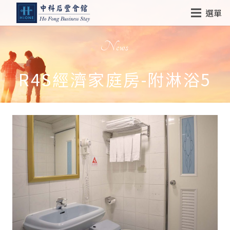
選單
News
R4S經濟家庭房-附淋浴5