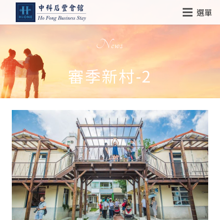
選單
News
審季新村-2