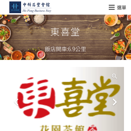
選單
東喜堂
飯店開車:6.9公里