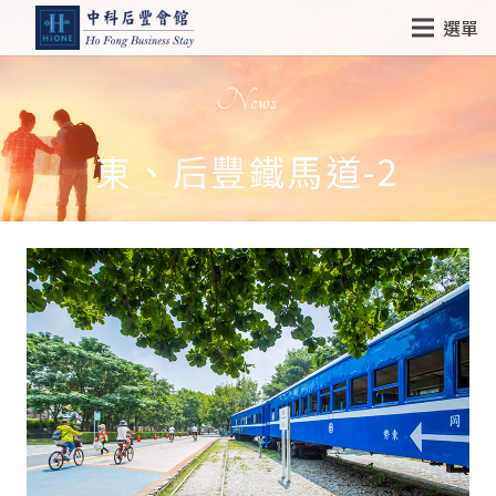
選單
News
東、后豐鐵馬道-2