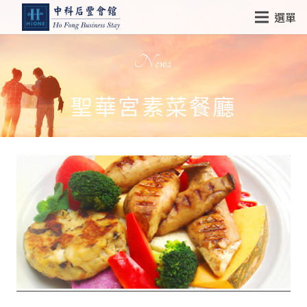
選單
News
聖華宮素菜餐廳