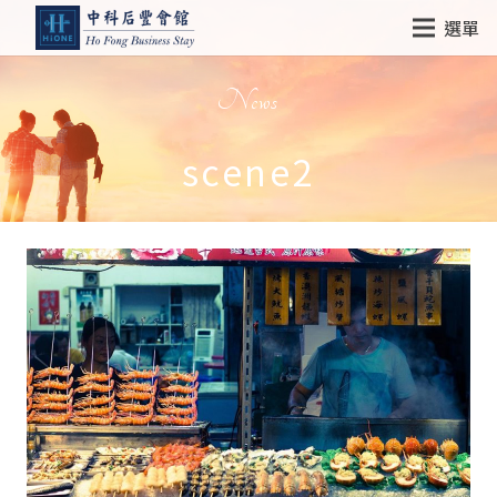
選單
News
scene2