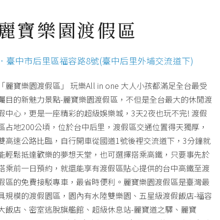
麗寶樂園渡假區
．臺中市后里區福容路8號(臺中后里外埔交流道下)
「麗寶樂園渡假區」 玩樂All in one 大人小孩都滿足全台最受
矚目的新魅力景點-麗寶樂園渡假區，不但是全台最大的休閒渡
假中心，更是一座精彩的超級娛樂城，3天2夜也玩不完! 渡假
區占地200公頃，位於台中后里，渡假區交通位置得天獨厚，
雙高速公路比臨，自行開車從國道1號後裡交流道下，3分鐘就
能輕鬆抵達歡樂的夢想天堂，也可選擇搭乘高鐵，只要事先於
搭乘前一日預約，就還能享有渡假區貼心提供的台中高鐵至渡
假區的免費接駁專車，最省時便利。麗寶樂園渡假區是臺灣最
具規模的渡假園區，園內有水陸雙樂園、五星級渡假飯店-福容
大飯店、密室逃脫旗艦館、超級休息站-麗寶道之驛、麗寶