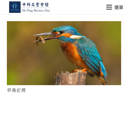
選單
早鳥訂房