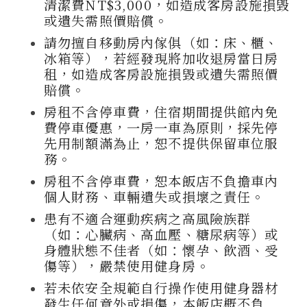
清潔費NT$3,000，如造成客房設施損毀
或遺失需照價賠償。
請勿擅自移動房內傢俱（如：床、櫃、
冰箱等），若經發現將加收退房當日房
租，如造成客房設施損毀或遺失需照價
賠償。
房租不含停車費，住宿期間提供館內免
費停車優惠，一房一車為原則，採先停
先用制額滿為止，恕不提供保留車位服
務。
房租不含停車費，恕本飯店不負擔車內
個人財務、車輛遺失或損壞之責任。
患有不適合運動疾病之高風險族群
（如：心臟病、高血壓、糖尿病等）或
身體狀態不佳者（如：懷孕、飲酒、受
傷等），嚴禁使用健身房。
若未依安全規範自行操作使用健身器材
發生任何意外或損傷，本飯店概不負