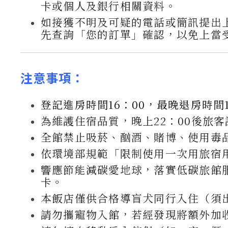
卡或個人及銀行相關資料。
如接獲不明及可疑的電話或簡訊提出
先查詢「您的訂單」確認，以免上當
注意事項：
登記進房時間16：00，最晚退房時間1
為維護住宿品質，晚上22：00後旅
全館禁止吸菸、酗酒、賭博、使用毒
依環境部規範「限制使用一次用旅宿
響應節能減碳愛地球，落實低碳旅館
卡。
本飯店僅供合格導盲犬同行入住（須
請勿攜寵物入館，若經發現將額外加收