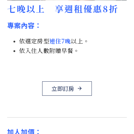
七晚以上 享週租優惠8折
專案內容：
依選定房型
連住7晚
以上。
依入住人數附贈早餐。
立即訂房
arrow_forward
加人加價：