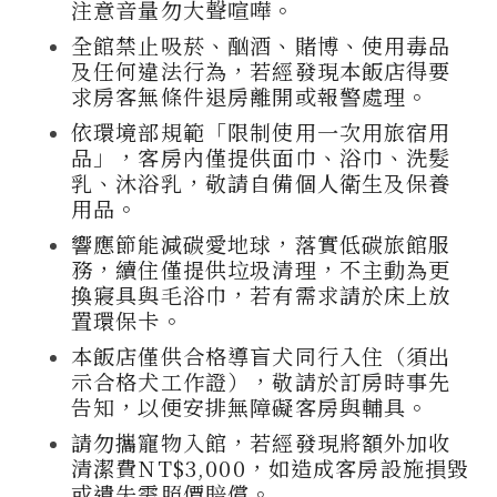
注意音量勿大聲喧嘩。
全館禁止吸菸、酗酒、賭博、使用毒品
及任何違法行為，若經發現本飯店得要
求房客無條件退房離開或報警處理。
依環境部規範「限制使用一次用旅宿用
品」，客房內僅提供面巾、浴巾、洗髮
乳、沐浴乳，敬請自備個人衛生及保養
用品。
響應節能減碳愛地球，落實低碳旅館服
務，續住僅提供垃圾清理，不主動為更
換寢具與毛浴巾，若有需求請於床上放
置環保卡。
本飯店僅供合格導盲犬同行入住（須出
示合格犬工作證），敬請於訂房時事先
告知，以便安排無障礙客房與輔具。
請勿攜寵物入館，若經發現將額外加收
清潔費NT$3,000，如造成客房設施損毀
或遺失需照價賠償。