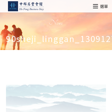
選單
News
90sheji_linggan_130912