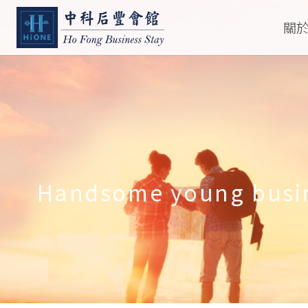
關
Handsome young busines