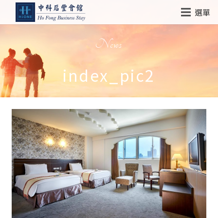
選單
News
index_pic2