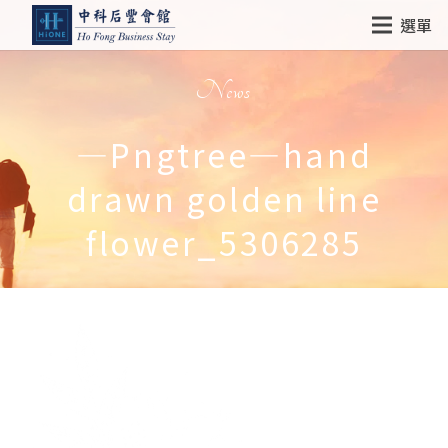
選單
News
—Pngtree—hand
drawn golden line
flower_5306285