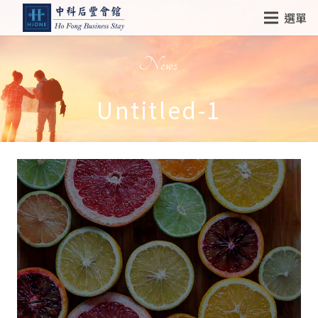
選單
News
Untitled-1