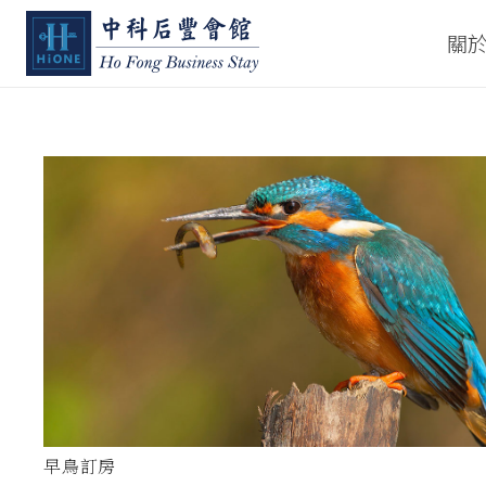
關
早鳥訂房