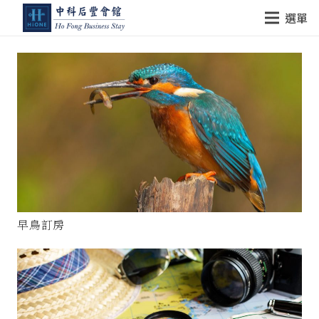
選單
早鳥訂房