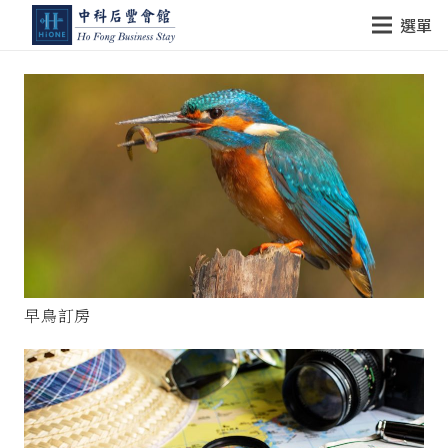
選單
早鳥訂房