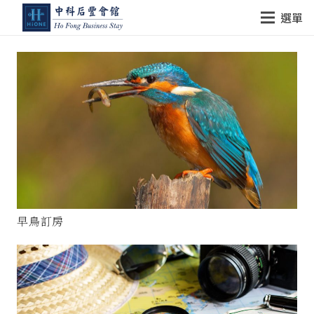
選單
早鳥訂房