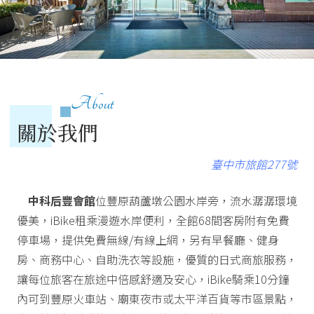
About
關於我們
臺中市旅館277號
中科后豐會館
位豐原葫蘆墩公園水岸旁，流水潺潺環境
優美，iBike租乘漫遊水岸便利，全館68間客房附有免費
停車場，提供免費無線/有線上網，另有早餐廳、健身
房、商務中心、自助洗衣等設施，優質的日式商旅服務，
讓每位旅客在旅途中倍感舒適及安心，iBike騎乘10分鐘
內可到豐原火車站、廟東夜市或太平洋百貨等市區景點，