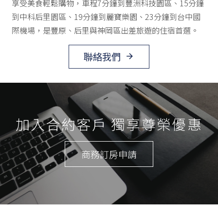
享受美食輕鬆購物，車程7分鐘到豐洲科技園區、15分鐘
到中科后里園區、19分鐘到麗寶樂園、23分鐘到台中國
際機場，是豐原、后里與神岡區出差旅遊的住宿首選。
聯絡我們
arrow_forward
加入合約客戶 獨享尊榮優惠
商務訂房申請