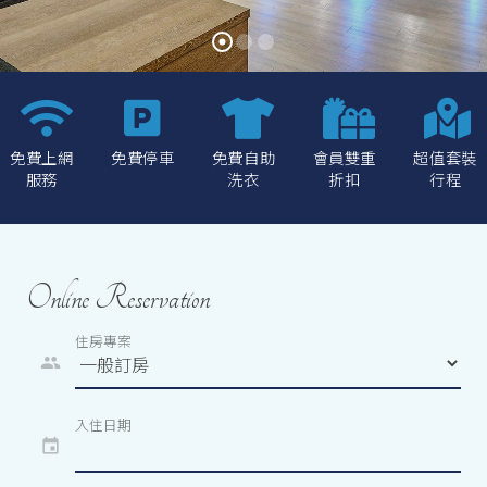
免費上網
免費停車
免費自助
會員雙重
超值套裝
服務
洗衣
折扣
行程
Online Reservation
住房專案
people
入住日期
event