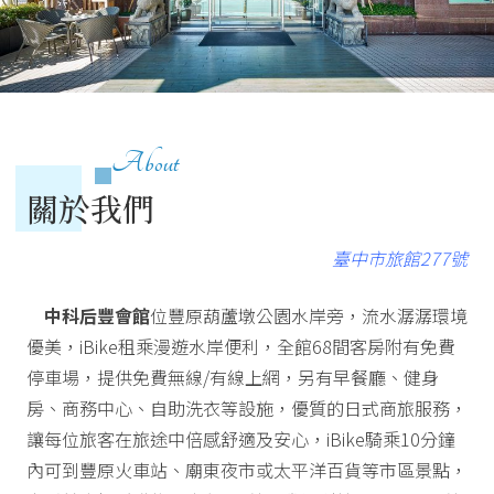
About
關於我們
臺中市旅館277號
中科后豐會館
位豐原葫蘆墩公園水岸旁，流水潺潺環境
優美，iBike租乘漫遊水岸便利，全館68間客房附有免費
停車場，提供免費無線/有線上網，另有早餐廳、健身
房、商務中心、自助洗衣等設施，優質的日式商旅服務，
讓每位旅客在旅途中倍感舒適及安心，iBike騎乘10分鐘
內可到豐原火車站、廟東夜市或太平洋百貨等市區景點，