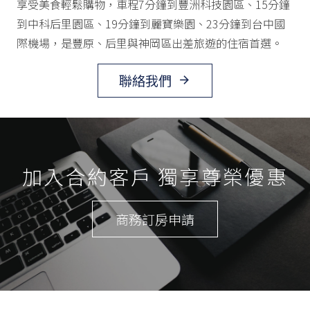
享受美食輕鬆購物，車程7分鐘到豐洲科技園區、15分鐘
到中科后里園區、19分鐘到麗寶樂園、23分鐘到台中國
際機場，是豐原、后里與神岡區出差旅遊的住宿首選。
聯絡我們
arrow_forward
加入合約客戶 獨享尊榮優惠
商務訂房申請