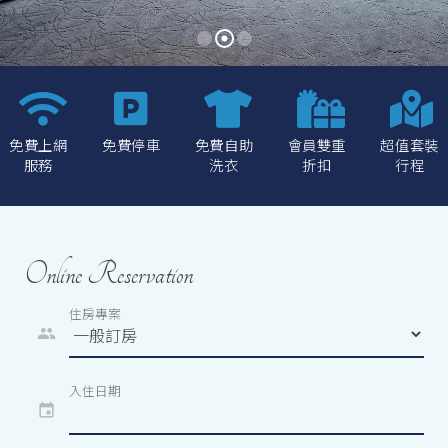
免費上網
免費停車
免費自助
會員雙重
超值套裝
服務
洗衣
折扣
行程
Online Reservation
住房專案
people
入住日期
event